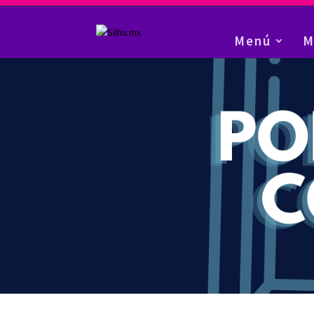
Menú
M