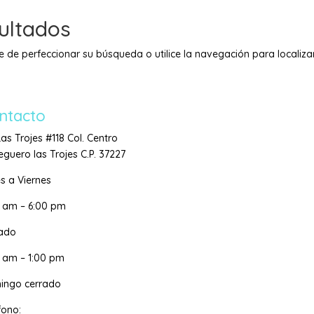
ultados
e de perfeccionar su búsqueda o utilice la navegación para localizar
ntacto
Las Trojes #118 Col. Centro
guero las Trojes C.P. 37227
s a Viernes
0 am – 6:00 pm
ado
 am – 1:00 pm
ingo cerrado
fono: