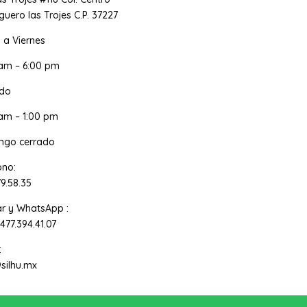
uero las Trojes C.P. 37227
 a Viernes
 am – 6:00 pm
do
am – 1:00 pm
ngo cerrado
ono:
79.58.35
ar y WhatsApp :
 477.394.41.07
:
silhu.mx