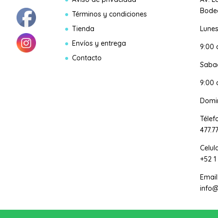
Bodeg
Términos y condiciones
Tienda
Lunes
Envíos y entrega
9:00
Contacto
Saba
9:00 
Domi
Télef
477.7
Celul
+52 1
Email
info@