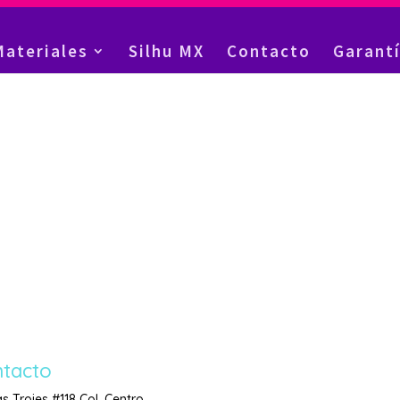
Materiales
Silhu MX
Contacto
Garant
tacto
as Trojes #118 Col. Centro