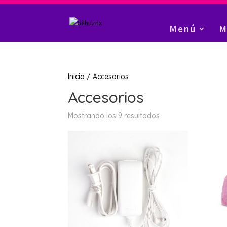
Menú
M
Inicio
/ Accesorios
Accesorios
Ordenado
Mostrando los 9 resultados
por
los
últimos