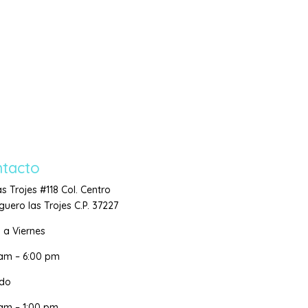
tacto
as Trojes #118 Col. Centro
uero las Trojes C.P. 37227
 a Viernes
 am – 6:00 pm
do
am – 1:00 pm