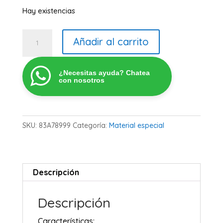
Hay existencias
Hojas
Añadir al carrito
Adhesivas
con
¿Necesitas ayuda? Chatea
Glitter
con nosotros
Blancas
cantidad
SKU:
83A78999
Categoría:
Material especial
Descripción
Descripción
Características: