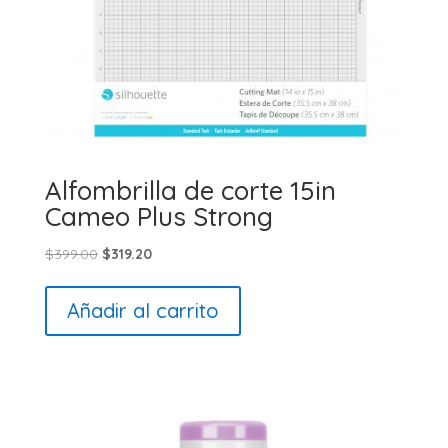
Alfombrilla de corte 15in
Cameo Plus Strong
El
El
$
399.00
$
319.20
precio
precio
original
actual
Añadir al carrito
era:
es:
$399.00.
$319.20.