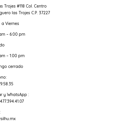
as Trojes #118 Col. Centro
uero las Trojes C.P. 37227
 a Viernes
 am – 6:00 pm
do
am – 1:00 pm
ngo cerrado
ono:
79.58.35
ar y WhatsApp :
 477.394.41.07
:
silhu.mx