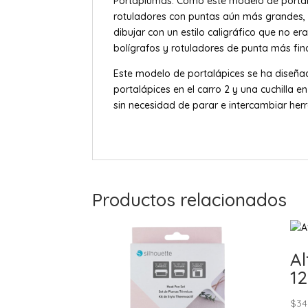
Portaplumas. Como este modelo de portaláp
rotuladores con puntas aún más grandes, in
dibujar con un estilo caligráfico que no e
bolígrafos y rotuladores de punta más fina
Este modelo de portalápices se ha diseñad
portalápices en el carro 2 y una cuchilla e
sin necesidad de parar e intercambiar her
Productos relacionados
Al
1
$
34