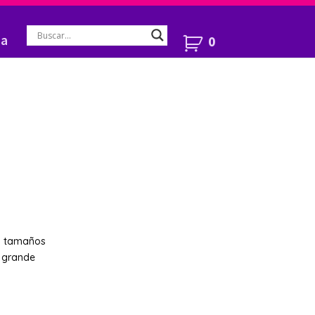
ía
0
os tamaños
y grande