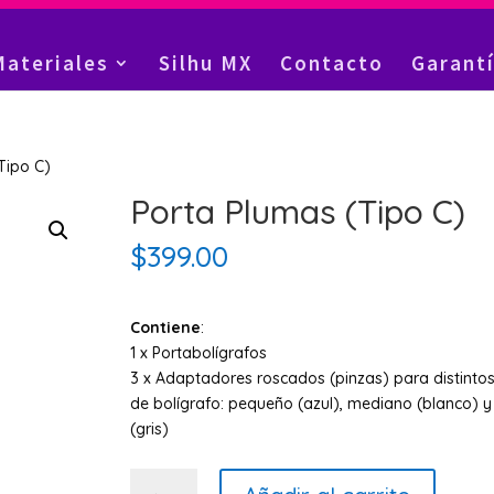
Materiales
Silhu MX
Contacto
Garant
Tipo C)
Porta Plumas (Tipo C)
$
399.00
Contiene
:
1 x Portabolígrafos
3 x Adaptadores roscados (pinzas) para distint
de bolígrafo: pequeño (azul), mediano (blanco) 
(gris)
Porta