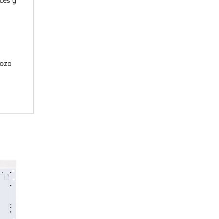
ces y
y
bozo